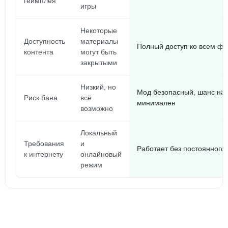
геймплея
игры
Некоторые
Доступность
материалы
Полный доступ ко всем ф
контента
могут быть
закрытыми
Низкий, но
Мод безопасный, шанс на 
Риск бана
всё
минимален
возможно
Локальный
Требования
и
Работает без постоянного
к интернету
онлайновый
режим