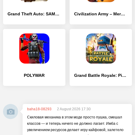
Grand Theft Auto: SAMP от Mordor RP
Civilization Army – Merge Idle
POLYWAR
Grand Battle Royale: Pixel FPS
baha18-08293
2 August 2026 17:30
Скиловая механика в этом моде просто пушка, смешал
классов — и теперь ничего не должно лагает. Имба с
увеличением ресурсов делает игру кайфовой, залетело