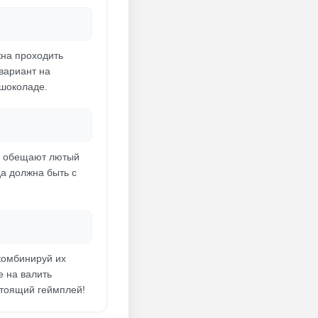
жна проходить
вариант на
 шоколаде.
де обещают лютый
да должна быть с
комбинируй их
е на валить
стоящий геймплей!