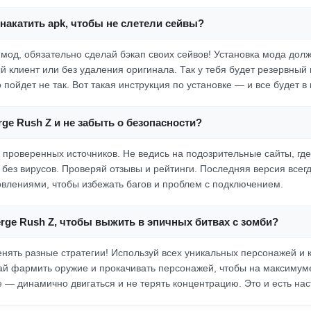
накатить apk, чтобы не слетели сейвы?
 мод, обязательно сделай бэкап своих сейвов! Установка мода дол
й клиент или без удаления оригинала. Так у тебя будет резервный 
о пойдет не так. Вот такая инструкция по установке — и все будет в
rge Rush Z и не забыть о безопасности?
с проверенных источников. Не ведись на подозрительные сайты, г
 без вирусов. Проверяй отзывы и рейтинги. Последняя версия всег
влениями, чтобы избежать багов и проблем с подключением.
erge Rush Z, чтобы выжить в эпичных битвах с зомби?
енять разные стратегии! Используй всех уникальных персонажей и 
ай фармить оружие и прокачивать персонажей, чтобы на максимум
е — динамично двигаться и не терять концентрацию. Это и есть на