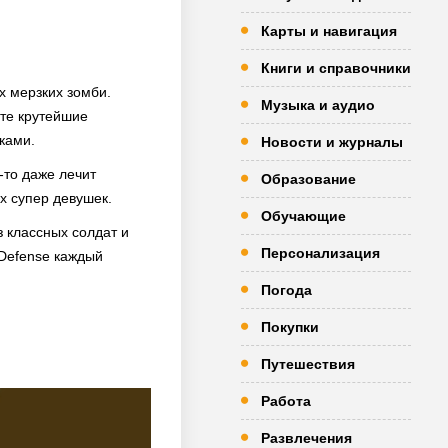
Карты и навигация
Книги и справочники
х мерзких зомби.
Музыка и аудио
йте крутейшие
ками.
Новости и журналы
о-то даже лечит
Образование
х супер девушек.
Обучающие
з классных солдат и
Персонализация
 Defense каждый
Погода
Покупки
Путешествия
Работа
Развлечения