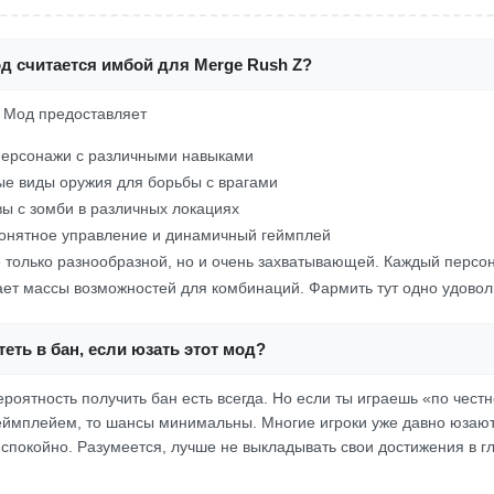
д считается имбой для Merge Rush Z?
! Мод предоставляет
персонажи с различными навыками
е виды оружия для борьбы с врагами
ы с зомби в различных локациях
онятное управление и динамичный геймплей
не только разнообразной, но и очень захватывающей. Каждый персо
ает массы возможностей для комбинаций. Фармить тут одно удовол
еть в бан, если юзать этот мод?
роятность получить бан есть всегда. Но если ты играешь «по чест
ймплейем, то шансы минимальны. Многие игроки уже давно юзают 
 спокойно. Разумеется, лучше не выкладывать свои достижения в гл