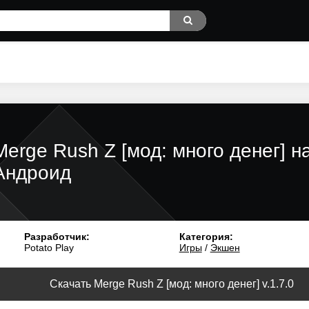
Merge Rush Z [мод: много денег] н
Андроид
Разработчик:
Категория:
Potato Play
Игры
/
Экшен
Скачать Merge Rush Z [мод: много денег] v.1.7.0