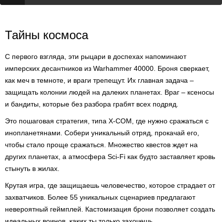
Тайны космоса
С первого взгляда, эти рыцари в доспехах напоминают
имперских десантников из Warhammer 40000. Броня сверкает,
как меч в темноте, и враги трепещут. Их главная задача –
защищать колонии людей на далеких планетах. Враг – ксеносы
и бандиты, которые без разбора грабят всех подряд.
Это пошаговая стратегия, типа X-COM, где нужно сражаться с
инопланетянами. Собери уникальный отряд, прокачай его,
чтобы стало проще сражаться. Множество квестов ждет на
других планетах, а атмосфера Sci-Fi как будто заставляет кровь
стынуть в жилах.
Крутая игра, где защищаешь человечество, которое страдает от
захватчиков. Более 55 уникальных сценариев предлагают
невероятный геймплей. Кастомизация брони позволяет создать
идеальных воинов, каких ты только захочешь.