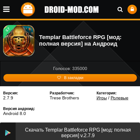
3.7
Templar Battleforce RPG [мод:
полная версия] на Андроид
Голосов: 335000
В закладки
Версия:
Разработчик:
Категория:
2.7.9
Trese Brothers
Игры
/
Ролевые
Версия андроид:
Android 8.0
Скачать Templar Battleforce RPG [мод: полная
версия] v.2.7.9