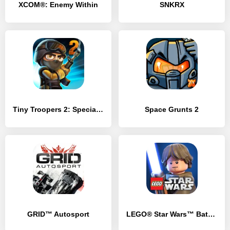
XCOM®: Enemy Within
SNKRX
Tiny Troopers 2: Special Ops
Space Grunts 2
GRID™ Autosport
LEGO® Star Wars™ Battles: PVP