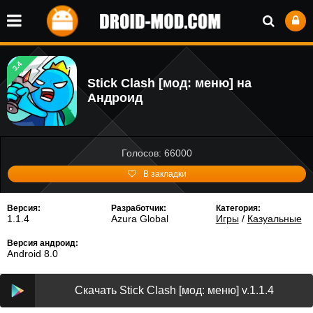
3.4
Stick Clash [мод: меню] на
Андроид
Голосов: 66000
В закладки
Версия:
Разработчик:
Категория:
1.1.4
Azura Global
Игры
/
Казуальные
Версия андроид:
Android 8.0
Скачать Stick Clash [мод: меню] v.1.1.4