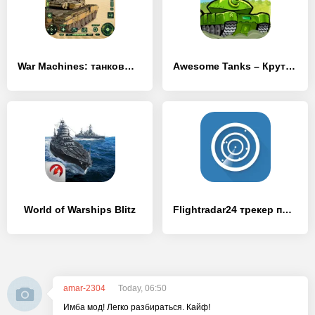
War Machines: танковые бои
Awesome Tanks – Крутые Танки
World of Warships Blitz
Flightradar24 трекер полетов
amar-2304
Today, 06:50
Имба мод! Легко разбираться. Кайф!