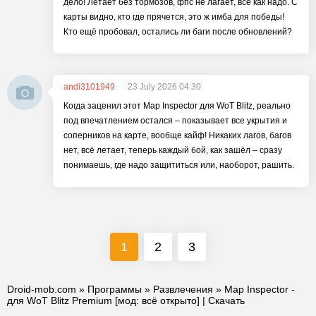
дело! Летает без тормозов, фпс не лагает, всё как надо. С
карты видно, кто где прячется, это ж имба для победы!
Кто ещё пробовал, остались ли баги после обновлений?
andi3101949
23 July 2026 04:30
Когда заценил этот Map Inspector для WoT Blitz, реально
под впечатлением остался – показывает все укрытия и
соперников на карте, вообще кайф! Никаких лагов, багов
нет, всё летает, теперь каждый бой, как зашёл – сразу
понимаешь, где надо защититься или, наоборот, рашить.
1
2
3
Droid-mob.com
»
Программы
»
Развлечения
» Map Inspector -
для WoT Blitz Premium [мод: всё открыто] | Скачать