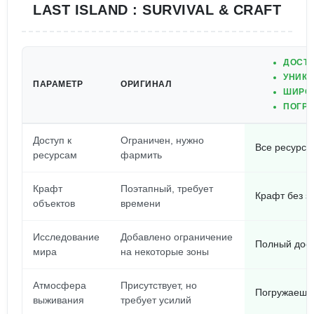
LAST ISLAND : SURVIVAL & CRAFT
ДОСТУ
УНИКА
ПАРАМЕТР
ОРИГИНАЛ
ШИРОК
ПОГРУ
Доступ к
Ограничен, нужно
Все ресурсы
ресурсам
фармить
Крафт
Поэтапный, требует
Крафт без з
объектов
времени
Исследование
Добавлено ограничение
Полный досту
мира
на некоторые зоны
Атмосфера
Присутствует, но
Погружаешьс
выживания
требует усилий