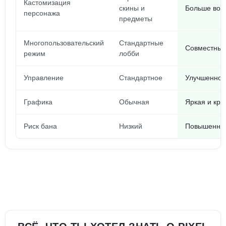
Кастомизация
скины и
Больше воз
персонажа
предметы
Многопользовательский
Стандартные
Совместные
режим
лобби
Управление
Стандартное
Улучшенное
Графика
Обычная
Яркая и кра
Риск бана
Низкий
Повышенный