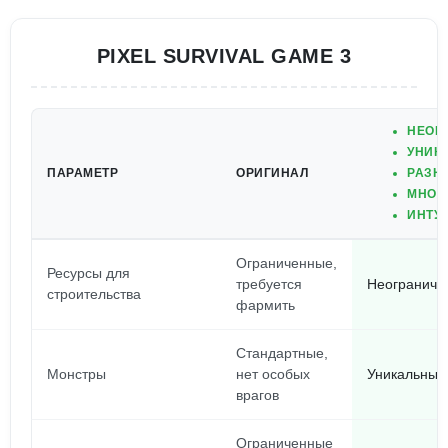
PIXEL SURVIVAL GAME 3
НЕОГ
УНИК
ПАРАМЕТР
ОРИГИНАЛ
РАЗН
МНОГ
ИНТУ
Ограниченные,
Ресурсы для
требуется
Неограничен
строительства
фармить
Стандартные,
Монстры
нет особых
Уникальные,
врагов
Ограниченные