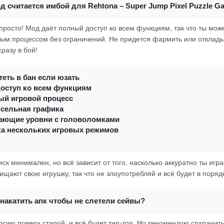
д считается имбой для Rehtona – Super Jump Pixel Puzzle G
ё просто! Мод даёт полный доступ ко всем функциям, так что ты мо
ым процессом без ограничений. Не придется фармить или отклады
сразу в бой!
еть в бан если юзать
оступ ко всем функциям
ый игровой процесс
ксельная графика
ающие уровни с головоломками
а нескольких игровых режимов
ск минимален, но всё зависит от того, насколько аккуратно ты игра
щают свою игрушку, так что не злоупотребляй и всё будет в поряд
накатить апк чтобы не слетели сейвы?
рсию поверх старой, и всё будет тип-топ. Но рекомендую сохранит