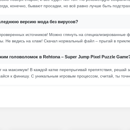
ногда, конечно, бывают просадки, но всё равно лучше быть подстра
оследнюю версию мода без вирусов?
 проверенных источников! Можно глянуть на специализированные 
ывы. Не ведись на хлам! Скачал нормальный файл – прыгай в прикл
ежим головоломок в Rehtona – Super Jump Pixel Puzzle Game
г на максимум! В каждой катке перепрыгивай препятствия, решай з
айся к финишу. С уникальным игровым процессом, считай, ты точн