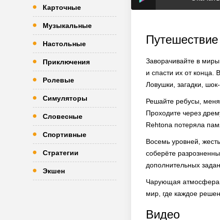
Карточные
Музыкальные
Путешествие 
Настольные
Заворачивайте в миры
Приключения
и спасти их от конца.
Ролевые
Ловушки, загадки, шок-
Симуляторы
Решайте ребусы, меня
Проходите через дрем
Словесные
Rehtona потеряла памя
Спортивные
Восемь уровней, жест
Стратегии
соберёте разрозненные
дополнительных задан
Экшен
Чарующая атмосфера п
мир, где каждое решен
Видео