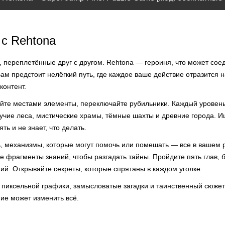
с Rehtona
, переплетённые друг с другом. Rehtona — героиня, что может сое
 Вам предстоит нелёгкий путь, где каждое ваше действие отразится 
контент.
йте местами элементы, переключайте рубильники. Каждый уровень
учие леса, мистические храмы, тёмные шахты и древние города. И
ть и не знает, что делать.
ь, механизмы, которые могут помочь или помешать — все в вашем
 фрагменты знаний, чтобы разгадать тайны. Пройдите пять глав, 
ий. Открывайте секреты, которые спрятаны в каждом уголке.
иксельной графики, замысловатые загадки и таинственный сюжет ж
ие может изменить всё.