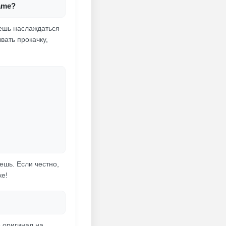
ame?
жешь наслаждаться
вать прокачку,
ешь. Если честно,
ке!
ь оригинал на