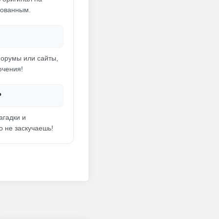
хованным.
форумы или сайты,
ючения!
?
агадки и
о не заскучаешь!