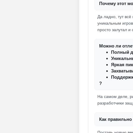
Почему этот мо
Да ладно, тут вс
уникальным игров
просто залутал и 
Можно ли отлет
Полный д
Уникальн
Яркая пи
Захватыв
Поддержк
?
На самом деле, ри
разработчики защи
Как правильно 
Поставь новую ве