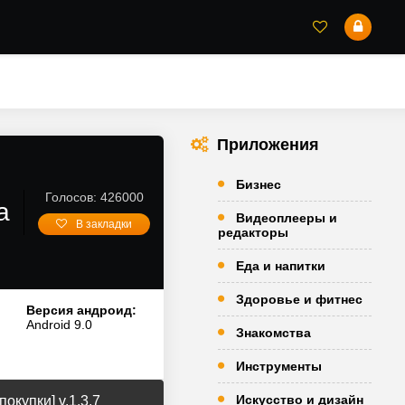
Приложения
Бизнес
Голосов: 426000
а
Видеоплееры и
В закладки
редакторы
Еда и напитки
Здоровье и фитнес
Версия андроид:
Android 9.0
Знакомства
Инструменты
Искусство и дизайн
окупки] v.1.3.7