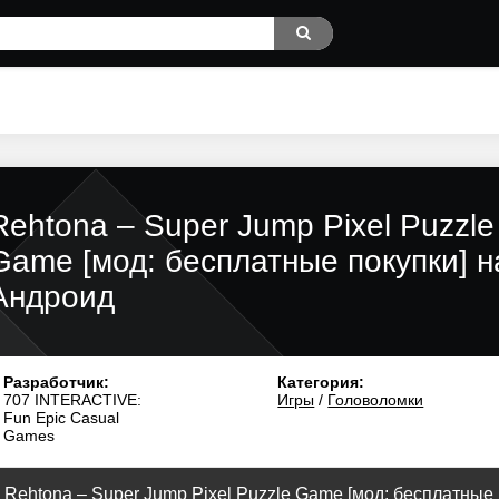
Rehtona – Super Jump Pixel Puzzle
Game [мод: бесплатные покупки] н
Андроид
Разработчик:
Категория:
707 INTERACTIVE:
Игры
/
Головоломки
Fun Epic Casual
Games
 Rehtona – Super Jump Pixel Puzzle Game [мод: бесплатные п