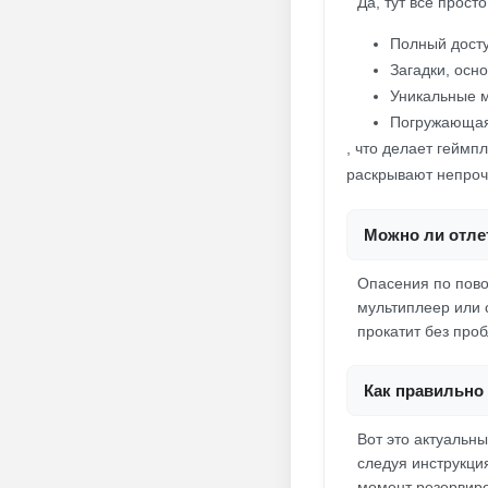
Да, тут всё прост
Полный досту
Загадки, осн
Уникальные 
Погружающая
, что делает геймп
раскрывают непроч
Можно ли отлет
Опасения по повод
мультиплеер или 
прокатит без про
Как правильно 
Вот это актуальны
следуя инструкци
момент резервиро