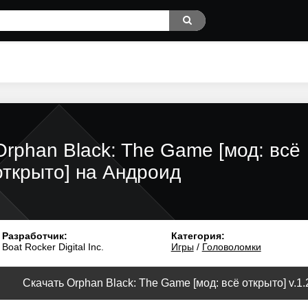
Orphan Black: The Game [мод: всё
открыто] на Андроид
Разработчик:
Категория:
Boat Rocker Digital Inc.
Игры
/
Головоломки
Скачать Orphan Black: The Game [мод: всё открыто] v.1.