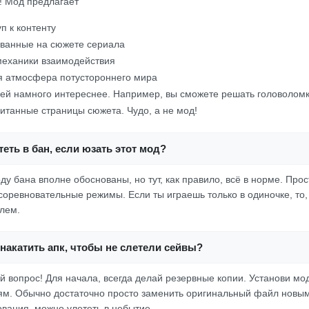
о! Мод предлагает
п к контенту
ованные на сюжете сериала
механики взаимодействия
 атмосфера потустороннего мира
лей намного интереснее. Например, вы сможете решать головоломк
итанные страницы сюжета. Чудо, а не мод!
еть в бан, если юзать этот мод?
у бана вполне обоснованы, но тут, как правило, всё в норме. Прос
соревновательные режимы. Если ты играешь только в одиночке, то, 
блем.
накатить апк, чтобы не слетели сейвы?
й вопрос! Для начала, всегда делай резервные копии. Установи мод
ям. Обычно достаточно просто заменить оригинальный файл новым
вания, можно улететь в небытие.