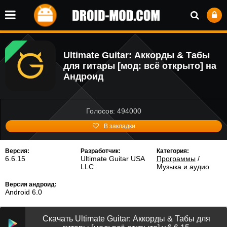
Ultimate Guitar: Аккорды & Табы
для гитары [мод: всё открыто] на
Андроид
Голосов: 494000
В закладки
Версия:
Разработчик:
Категория:
6.6.15
Ultimate Guitar USA
Программы
/
LLC
Музыка и аудио
Версия андроид:
Android 6.0
Скачать Ultimate Guitar: Аккорды & Табы для