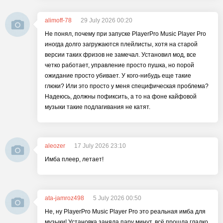
alimoff-78
29 July 2026 00:20
Не понял, почему при запуске PlayerPro Music Player Pro
иногда долго загружаются плейлисты, хотя на старой
версии таких фризов не замечал. Установил мод, все
четко работает, управление просто пушка, но порой
ожидание просто убивает. У кого-нибудь еще такие
глюки? Или это просто у меня специфическая проблема?
Надеюсь, должны пофиксить, а то на фоне кайфовой
музыки такие подлагивания не катят.
aleozer
17 July 2026 23:10
Имба плеер, летает!
ata-jamroz498
5 July 2026 00:50
Не, ну PlayerPro Music Player Pro это реальная имба для
музыки! Установка заняла пару минут, всё прошла гладко