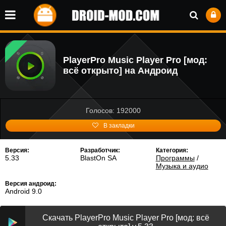
PlayerPro Music Player Pro [мод:
всё открыто] на Андроид
Голосов: 192000
В закладки
Версия:
Разработчик:
Категория:
5.33
BlastOn SA
Программы
/
Музыка и аудио
Версия андроид:
Android 9.0
Скачать PlayerPro Music Player Pro [мод: всё