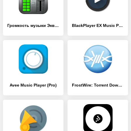
Громкость музыки Эквалайзер – Усилитель баса
BlackPlayer EX Music Player
Avee Music Player (Pro)
FrostWire: Torrent Downloader & Music Player