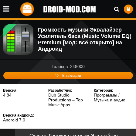
Громкость музыки Эквалайзер –
Усилитель баса (Music Volume EQ)
Premium [мод: всё открыто] на
Андроид
Голосов: 248000
В закладки
Версия:
Разработчик:
Категория:
4.84
Dub Studio
Программы
/
Productions – Top
Музыка и аудио
Music Apps
Версия андроид:
Android 7.0
Скачать Громкость музыки Эквалайзер –