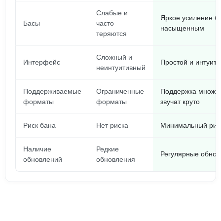
Слабые и
Яркое усиление ба
Басы
часто
насыщенным
теряются
Сложный и
Интерфейс
Простой и интуит
неинтуитивный
Поддерживаемые
Ограниченные
Поддержка множес
форматы
форматы
звучат круто
Риск бана
Нет риска
Минимальный риск
Наличие
Редкие
Регулярные обнов
обновлений
обновления