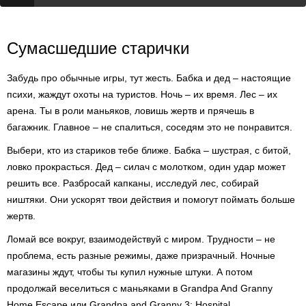
Сумасшедшие старички
Забудь про обычные игры, тут жесть. Бабка и дед – настоящие
психи, жаждут охоты на туристов. Ночь – их время. Лес – их
арена. Ты в роли маньяков, ловишь жертв и прячешь в
багажник. Главное – не спалиться, соседям это не понравится.
Выбери, кто из стариков тебе ближе. Бабка – шустрая, с битой,
ловко прокрасться. Дед – силач с молотком, один удар может
решить все. Разбросай капканы, исследуй лес, собирай
ништяки. Они ускорят твои действия и помогут поймать больше
жертв.
Ломай все вокруг, взаимодействуй с миром. Трудности – не
проблема, есть разные режимы, даже призрачный. Ночные
магазины ждут, чтобы ты купил нужные штуки. А потом
продолжай веселиться с маньяками в Grandpa And Granny
Home Escape или Grandpa and Granny 3: Hospital.