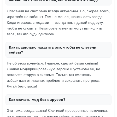
Можно ли отлететь в бан, если юзать этот мод?
Опасения на счёт бана всегда актуальны. Но, скорее всего,
игра тебя не забанит. Тем не менее, шансы есть всегда.
Когда играешь с модами — всегда поглядывай под руку,
чтобы не словить. Некоторые клиенты могут вычислить
тебя, так что будь бдителен.
Как правильно накатить апк, чтобы не слетели
сейвы?
Не об этом волнуйся. Главное, сделай бэкап сейвов!
Скачай модифицированную версию и установи её, не
оставляя старую в системе. Только так сможешь
избавиться от лишних проблем и сохранить прогресс.
Лутай без страха!
Как скачать мод без вирусов?
Эта тема всегда важна! Скачивай проверенные источники,
по отзывам — там, где другие геймеры уже сделали всю