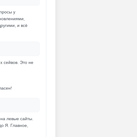
просы у
бновлениями,
ругими, и всё
х сейвов. Это не
ласен!
на левые сайты.
до Я. Главное,