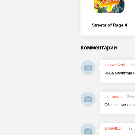
Streets of Rage 4
Комментарии
alexkor3285
5 
Имба эмулятор! Л
aza-rossia
3 Au
Обновление класс
apopoff114
29 