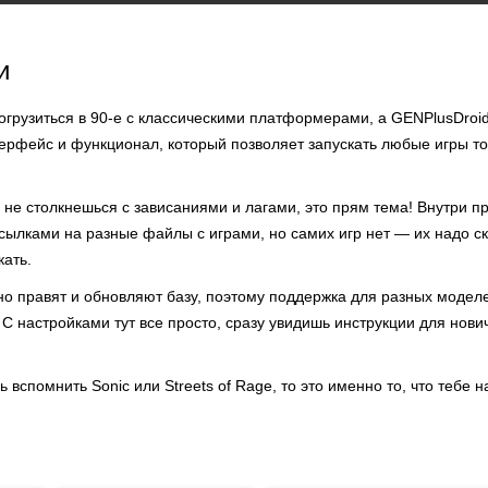
и
огрузиться в 90-е с классическими платформерами, а GENPlusDroi
терфейс и функционал, который позволяет запускать любые игры то
не столкнешься с зависаниями и лагами, это прям тема! Внутри п
сылками на разные файлы с играми, но самих игр нет — их надо ск
кать.
но правят и обновляют базу, поэтому поддержка для разных модел
 С настройками тут все просто, сразу увидишь инструкции для нови
 вспомнить Sonic или Streets of Rage, то это именно то, что тебе н