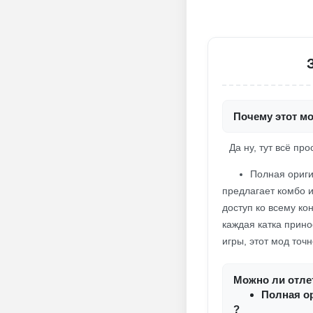
Почему этот м
Да ну, тут всё пр
Полная ориг
предлагает комбо и
доступ ко всему ко
каждая катка прино
игры, этот мод точ
Можно ли отлет
Полная о
?