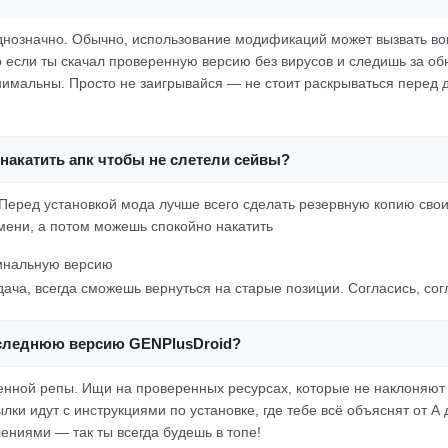
днозначно. Обычно, использование модификаций может вызвать во
о если ты скачал проверенную версию без вирусов и следишь за о
имальны. Просто не заигрывайся — не стоит раскрываться перед д
накатить апк чтобы не слетели сейвы?
Перед установкой мода лучше всего сделать резервную копию свои
мени, а потом можешь спокойно накатить
инальную версию
дача, всегда сможешь вернуться на старые позиции. Согласись, сог
оследнюю версию GENPlusDroid?
енной репы. Ищи на проверенных ресурсах, которые не наклоняют 
лки идут с инструкциями по установке, где тебе всё объяснят от А 
ениями — так ты всегда будешь в топе!