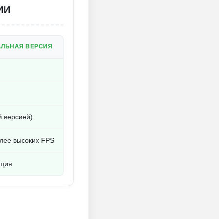
ИИ
АЛЬНАЯ ВЕРСИЯ
й версией)
лее высоких FPS
ация