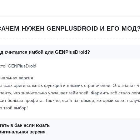
ЗАЧЕМ НУЖЕН GENPLUSDROID И ЕГО МОД?
од считается имбой для GENPlusDroid?
осто! GENPlusDroid
инальная версия
з всех оригинальных функций и никаких ограничений. Это значит, 
нтенту, что значительно улучшает геймплей. Фармить всё стало легч
сит больше профита. Так что, если ты геймер, который хочет полу
но твой выбор!
еть в бан если юзать
ригинальная версия