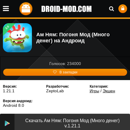
3.0
Ам Ням: Погоня Мод (Много
денег) на Андроид
Голосов: 234000
В закладки
Версия:
Разработчик:
Категория:
1.21.1
ZeptoLab
Игры
/
Экшен
Версия андроид:
Android 8.0
Скачать Ам Ням: Погоня Мод (Много денег)
v.1.21.1