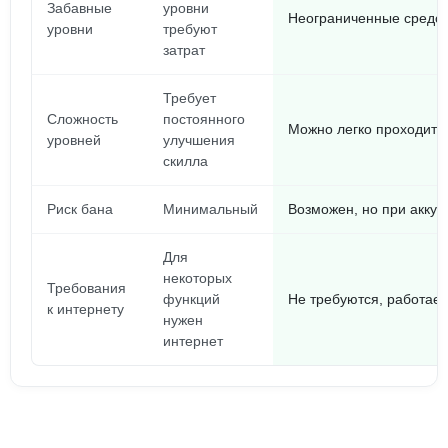
Забавные
уровни
Неограниченные средст
уровни
требуют
затрат
Требует
Сложность
постоянного
Можно легко проходить
уровней
улучшения
скилла
Риск бана
Минимальный
Возможен, но при акку
Для
некоторых
Требования
функций
Не требуются, работае
к интернету
нужен
интернет