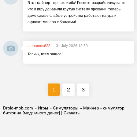
Этот майнер - просто имба! Респект разработчику за то,
что в игру добавили крутую систему прокачки, теперь
даже самые слабые устройства работают на ура и
окупают минера с баллами!
alenamos628
31 July 2026 18:50
Топчик, всем зашло!
1
2
3
Droid-mob.com
»
Игры
»
Симуляторы
» Майнер - симулятор
биткоина [мод: много денег] | Скачать