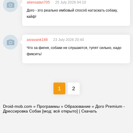
aliensatan705
25 July 2026 04:10
Дого - это реально имбовый способ натаскать собаку,
кайф!
asravank188
23 July 2026 20:40
Что за фигня, собаки не слушаются, тупят сильно, надо
фиксить!
1
2
Droid-mob.com
»
Программы
»
Образование
» Дого Premium -
Дрессировка Собак [мод: всё открыто] | Скачать