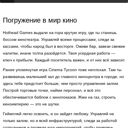
Погружение в мир кино
Hothead Games выдали на-гора крутую игру, где ты станешь
боссом кинотеатра. Управляй всеми процессами, следи за
кассами, чтобы народ был в восторге. Оживи бар, завези свежие
напитки, иначе толпа разойдется. Твоя усердная работа —
ключ к прибыли. Каждый посетитель важен, и от них всё зависит.
Ранее упомянутая игра Cinema Tycoon тоже неплохая. Там ты
развиваешь маленький зал до главного киноцентра в городе, но
здесь тебе предстоит больше, чем просто управление залом.
Построй торговые точки, найми персонал, и всё это
обеспечивается баблом с кинопоказов. Жми на газ, строить
киноимперию — это не шутки.
Геймплей легко освоить, и он зайдет любому. Управляй не
только залом, но и всей инфраструктурой, следи за работой
сотрудников и проведи кучу мероприятий, чтобы привлечь