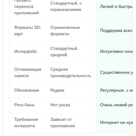
Процесс
Стандартный, с
переноса
Легкий и быстры
ограничениями
приложений
Форматы SD-
Ограниченные
Поддержка всех 
карт
форматы
Стандартный,
Интерфейс
Интуитивно понят
средний
Оптимизация
Средняя
Существенное ув
памяти
производительность
Обновления
Редкие
Регулярные, с и
Риск бана
Нет риска
Очень низкий рис
Требование
Зависит от
Интернет не нуже
интернета
приложения