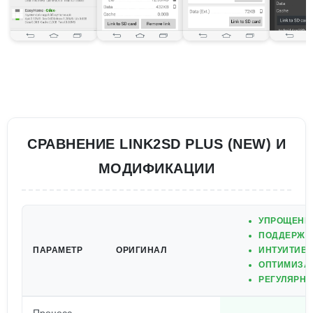
СРАВНЕНИЕ LINK2SD PLUS (NEW) И
МОДИФИКАЦИИ
УПРОЩЕНН
ПОДДЕРЖКА
ПАРАМЕТР
ОРИГИНАЛ
ИНТУИТИВН
ОПТИМИЗАЦ
РЕГУЛЯРНЫ