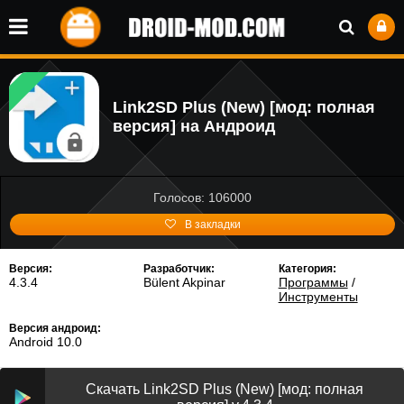
Link2SD Plus (New) [мод: полная
версия] на Андроид
Голосов: 106000
В закладки
Версия:
Разработчик:
Категория:
4.3.4
Bülent Akpinar
Программы
/
Инструменты
Версия андроид:
Android 10.0
Скачать Link2SD Plus (New) [мод: полная