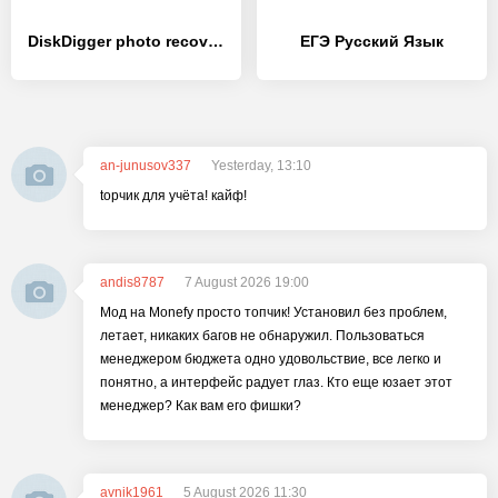
DiskDigger photo recovery
ЕГЭ Русский Язык
an-junusov337
Yesterday, 13:10
topчик для учёта! кайф!
andis8787
7 August 2026 19:00
Мод на Monefy просто топчик! Установил без проблем,
летает, никаких багов не обнаружил. Пользоваться
менеджером бюджета одно удовольствие, все легко и
понятно, а интерфейс радует глаз. Кто еще юзает этот
менеджер? Как вам его фишки?
avnik1961
5 August 2026 11:30