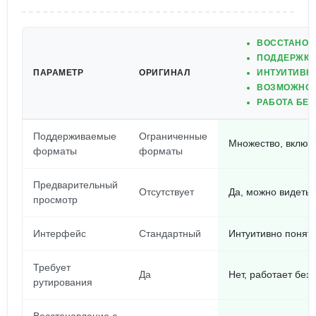
ВОССТАНОВ
ПОДДЕРЖКА
ПАРАМЕТР
ОРИГИНАЛ
ИНТУИТИВН
ВОЗМОЖНОС
РАБОТА БЕЗ
Поддерживаемые
Ограниченные
Множество, включ
форматы
форматы
Предварительный
Отсутствует
Да, можно видеть
просмотр
Интерфейс
Стандартный
Интуитивно понят
Требует
Да
Нет, работает без 
рутирования