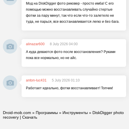
Мод на DiskDigger фото риковер - просто имба! С его
помощью можно восстанавливать случайно стертые
фотки за пару минут, так что если что-то залетело не
туда, не парься, все восстанавливается легко и без бага.
alinazar600
8 July 2026 04:00
А куда деваются фото после восстановления? Руками
пока все нормально, но не айс.
anton-luc431
5 July 2026 01:10
Работает идеально, фотки восстанавливает! Топчик!
Droid-mob.com
»
Программы
»
Инструменты
» DiskDigger photo
recovery | Скачать