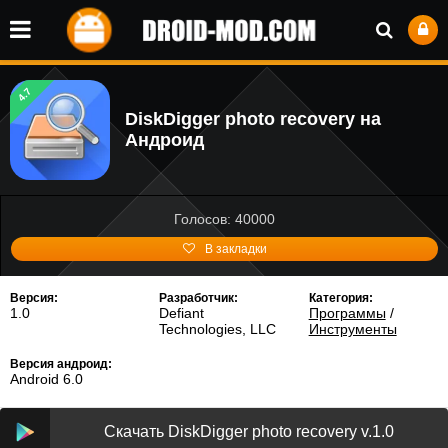
4.7
DiskDigger photo recovery на
Андроид
Голосов: 40000
В закладки
Версия:
Разработчик:
Категория:
1.0
Defiant
Программы
/
Technologies, LLC
Инструменты
Версия андроид:
Android 6.0
Скачать DiskDigger photo recovery v.1.0