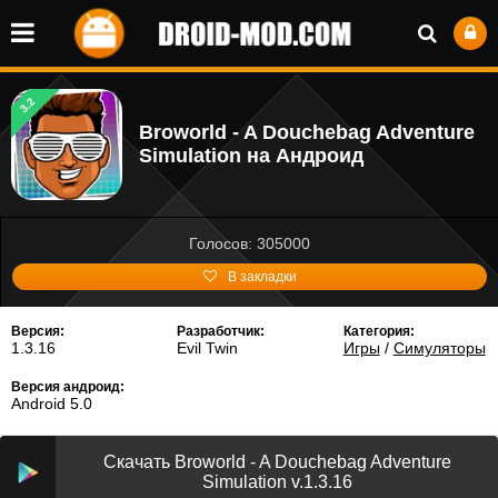
3.2
Broworld - A Douchebag Adventure
Simulation на Андроид
Голосов: 305000
В закладки
Версия:
Разработчик:
Категория:
1.3.16
Evil Twin
Игры
/
Симуляторы
Версия андроид:
Android 5.0
Скачать Broworld - A Douchebag Adventure
Simulation v.1.3.16