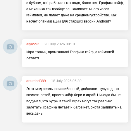
с бубном, всё работает как надо, багов нет. Графика кайф,
а механика так вообще зашкаливает, много часов
геймплея, не лагает даже на среднем устройстве. Как
насчёт оптимизации для старших версий Android?
alya552
20 July 2026 00:10
Игра топчик, прям зашло! Графика кайф, а геймплей
летает!
arturdad389
18 July 2026 05:30
Этот мод реально зашибенный, добавляет кучу годных
возможностей, просто кайф бери и играй! Никогда бы не
подумал, что бугры в такой играх могут так реально
залетать, графика летает и багов нет, охота залипать на
весь день!