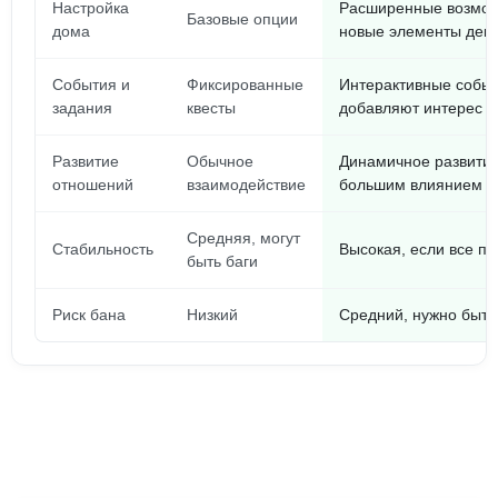
Настройка
Расширенные возмож
Базовые опции
дома
новые элементы дек
События и
Фиксированные
Интерактивные событ
задания
квесты
добавляют интерес
Развитие
Обычное
Динамичное развитие
отношений
взаимодействие
большим влиянием н
Средняя, могут
Стабильность
Высокая, если все пр
быть баги
Риск бана
Низкий
Средний, нужно быт