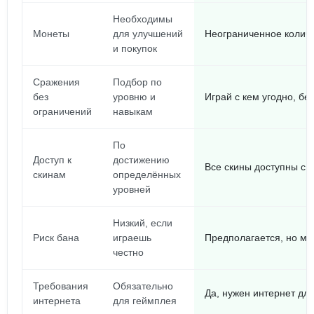
Необходимы
Монеты
для улучшений
Неограниченное количе
и покупок
Сражения
Подбор по
без
уровню и
Играй с кем угодно, бе
ограничений
навыкам
По
Доступ к
достижению
Все скины доступны с 
скинам
определённых
уровней
Низкий, если
Риск бана
играешь
Предполагается, но ми
честно
Требования
Обязательно
Да, нужен интернет дл
интернета
для геймплея