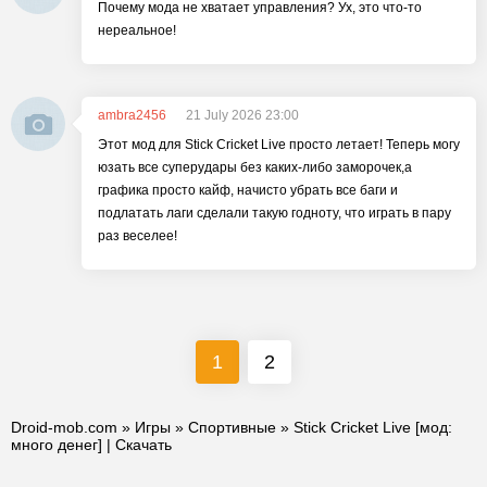
Почему мода не хватает управления? Ух, это что-то
нереальное!
ambra2456
21 July 2026 23:00
Этот мод для Stick Cricket Live просто летает! Теперь могу
юзать все суперудары без каких-либо заморочек,а
графика просто кайф, начисто убрать все баги и
подлатать лаги сделали такую годноту, что играть в пару
раз веселее!
1
2
Droid-mob.com
»
Игры
»
Спортивные
» Stick Cricket Live [мод:
много денег] | Скачать