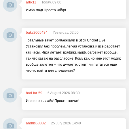
artik11
Today, 09:00
Имба мод! Просто кайф!
baks2005434
Yesterday, 02:50
Тотальные зачет бомбежками в Stick Cricket Live!
Установил без проблем, легкая установка и все работает
как часы. Игра летает, графика кайф, багов нет вообще,
так что катаю на расслабоне. Кому как, но мне этот модик
вообще залетел – что думаете, стоит ли пытаться еще
что-то найти для улучшения?
bad-far-59
6 August 2026 08:30
Игра огонь, лайк! Просто топчик!
andris68882
25 July 2026 14:40