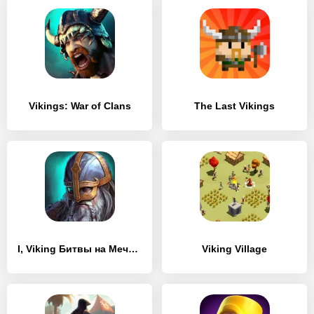
Vikings: War of Clans
The Last Vikings
I, Viking Битвы на Мечах и Сражения Викингов
Viking Village