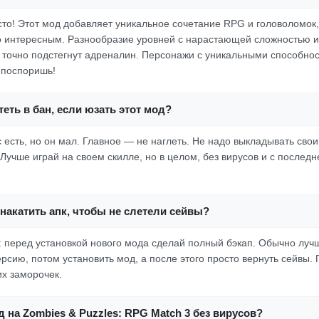
осто! Этот мод добавляет уникальное сочетание RPG и головоломок,
 интересным. Разнообразие уровней с нарастающей сложностью и
 точно подстегнут адреналин. Персонажи с уникальными способно
е поспоришь!
еть в бан, если юзать этот мод?
 есть, но он мал. Главное — не наглеть. Не надо выкладывать свои
Лучше играй на своем скилле, но в целом, без вирусов и с послед
накатить апк, чтобы не слетели сейвы?
 перед установкой нового мода сделай полный бэкап. Обычно луч
ерсию, потом установить мод, а после этого просто вернуть сейвы
их заморочек.
д на Zombies & Puzzles: RPG Match 3 без вирусов?