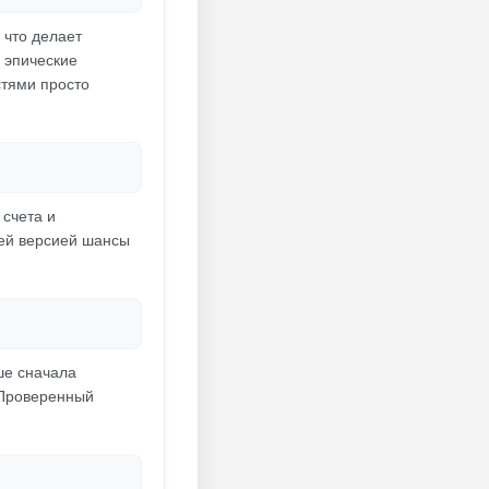
 что делает
 эпические
стями просто
 счета и
ней версией шансы
ше сначала
. Проверенный