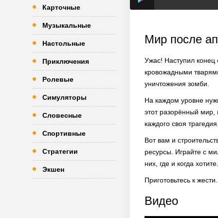
Карточные
Музыкальные
Мир после а
Настольные
Ужас! Наступил конец 
Приключения
кровожадными тварями.
Ролевые
уничтожения зомби.
Симуляторы
На каждом уровне нужн
этот разорённый мир, 
Словесные
каждого своя трагедия
Спортивные
Вот вам и строительст
Стратегии
ресурсы. Играйте с ми
них, где и когда хоти
Экшен
Приготовьтесь к жести
Видео