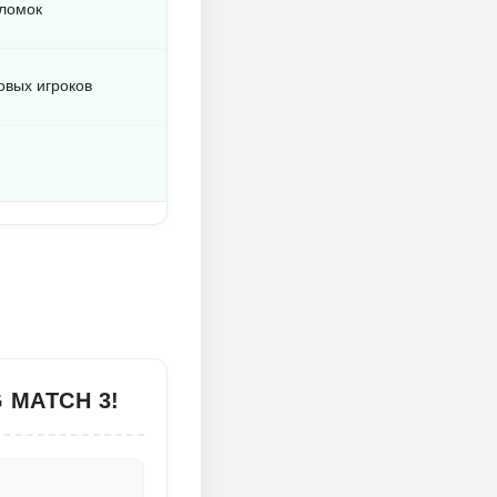
оломок
вых игроков
 MATCH 3!