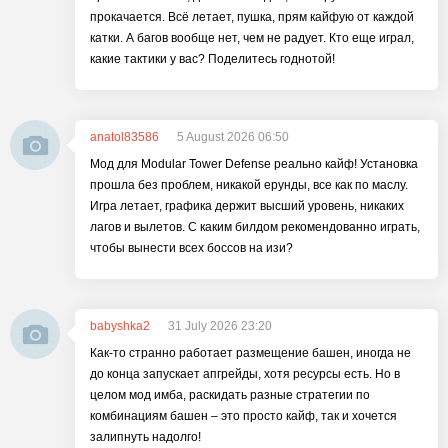
прокачается. Всё летает, пушка, прям кайфую от каждой
катки. А багов вообще нет, чем не радует. Кто еще играл,
какие тактики у вас? Поделитесь годнотой!
anatol83586
5 August 2026 06:50
Мод для Modular Tower Defense реально кайф! Установка
прошла без проблем, никакой ерунды, все как по маслу.
Игра летает, графика держит высший уровень, никаких
лагов и вылетов. С каким билдом рекомендованно играть,
чтобы вынести всех боссов на изи?
babyshka2
31 July 2026 23:20
Как-то странно работает размещение башен, иногда не
до конца запускает апгрейды, хотя ресурсы есть. Но в
целом мод имба, раскидать разные стратегии по
комбинациям башен – это просто кайф, так и хочется
залипнуть надолго!