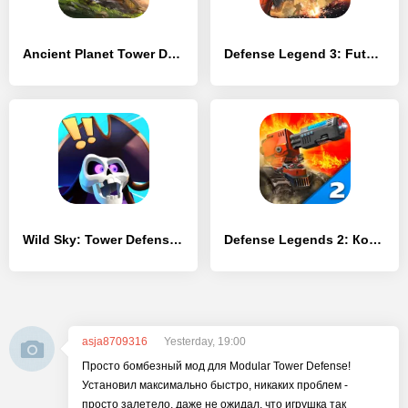
Ancient Planet Tower Defense
Defense Legend 3: Future War
Wild Sky: Tower Defense TD
Defense Legends 2: Командир башня обороны
asja8709316
Yesterday, 19:00
Просто бомбезный мод для Modular Tower Defense!
Установил максимально быстро, никаких проблем -
просто залетело, даже не ожидал, что игрушка так