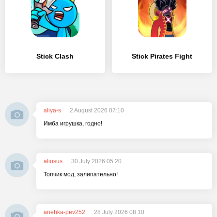
Stick Clash
Stick Pirates Fight
aliya-s
2 August 2026 07:10
Имба игрушка, годно!
aliusus
30 July 2026 05:20
Топчик мод, залипательно!
anehka-pev252
28 July 2026 08:10