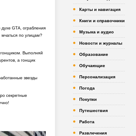
Карты и навигация
Книги и справочники
в духе GTA, ограбления
Музыка и аудио
и мчаться по улицам?
Новости и журналы
м гонщиком. Выполняй
Образование
урентов, а гонщик
Обучающие
Персонализация
работанные звезды
Погода
про секретные
Покупки
учно!
Путешествия
Работа
Развлечения