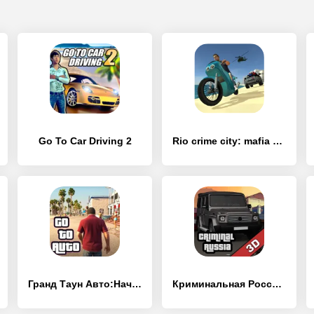
Go To Car Driving 2
Rio crime city: mafia gangster
Гранд Таун Авто:Начало истории
Криминальная Россия 3D. Борис