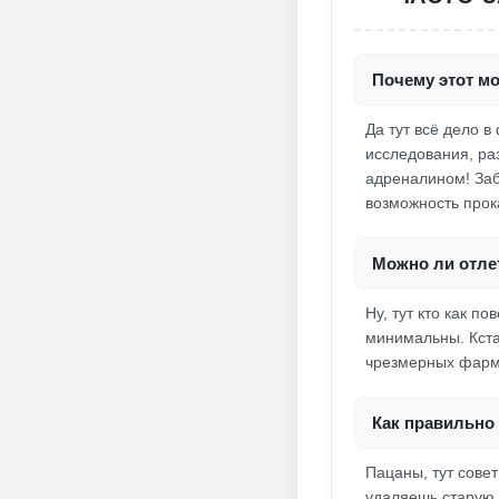
Почему этот м
Да тут всё дело 
исследования, раз
адреналином! Заб
возможность прока
Можно ли отле
Ну, тут кто как п
минимальны. Кста
чрезмерных фарм-
Как правильно 
Пацаны, тут совет
удаляешь старую 