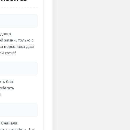
одного
й жизни, только с
ки персонажа даст
й катке!
ить бан
збегать
!
. Сначала
тить телефон. Так