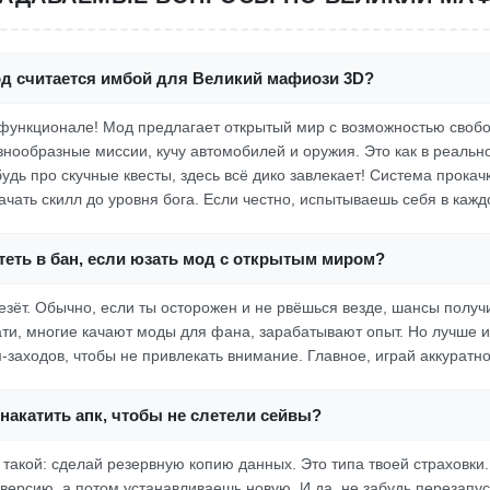
од считается имбой для Великий мафиози 3D?
в функционале! Мод предлагает открытый мир с возможностью своб
нообразные миссии, кучу автомобилей и оружия. Это как в реально
удь про скучные квесты, здесь всё дико завлекает! Система прокач
чать скилл до уровня бога. Если честно, испытываешь себя в каждо
теть в бан, если юзать мод с открытым миром?
овезёт. Обычно, если ты осторожен и не рвёшься везде, шансы получ
ти, многие качают моды для фана, зарабатывают опыт. Но лучше и
заходов, чтобы не привлекать внимание. Главное, играй аккуратно
накатить апк, чтобы не слетели сейвы?
 такой: сделай резервную копию данных. Это типа твоей страховки
версию, а потом устанавливаешь новую. И да, не забудь перезапус