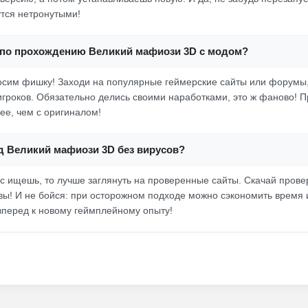
утся нетронутыми!
д по прохождению Великий мафиози 3D с модом?
росим фишку! Заходи на популярные геймерские сайты или форумы,
 игроков. Обязательно делись своими наработками, это ж фаново! 
ее, чем с оригиналом!
од Великий мафиози 3D без вирусов?
с ищешь, то лучше заглянуть на проверенные сайты. Скачай пров
ывы! И не бойся: при осторожном подходе можно сэкономить время и
 вперед к новому геймплейному опыту!