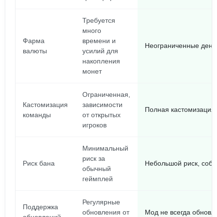
Требуется
много
Фарма
времени и
Неограниченные день
валюты
усилий для
накопления
монет
Ограниченная,
Кастомизация
зависимости
Полная кастомизация 
команды
от открытых
игроков
Минимальный
риск за
Риск бана
Небольшой риск, соб
обычный
геймплей
Регулярные
Поддержка
обновления от
Мод не всегда обновл