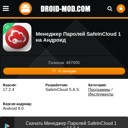
3.6
Менеджер Паролей SafeInCloud 1
на Андроид
Голосов: 487000
В закладки
Версия:
Разработчик:
Категория:
17.2.4
SafeInCloud S.A.S.
Программы
/
Инструменты
Версия андроид:
Android 8.0
Скачать Менеджер Паролей SafeInCloud 1