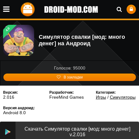
4.0
Симулятор свалки [мод: много
денег] на Андроид
Голосов: 95000
В закладки
Версия:
Разработчик:
Категория:
2.016
FreeMind Games
Игры
/
Симуляторы
Версия андроид:
Android 8.0
Скачать Симулятор свалки [мод: много денег]
v.2.016