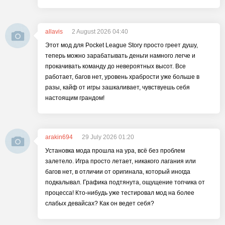
allavis
2 August 2026 04:40
Этот мод для Pocket League Story просто греет душу,
теперь можно зарабатывать деньги намного легче и
прокачивать команду до невероятных высот. Все
работает, багов нет, уровень храбрости уже больше в
разы, кайф от игры зашкаливает, чувствуешь себя
настоящим грандом!
arakin694
29 July 2026 01:20
Установка мода прошла на ура, всё без проблем
залетело. Игра просто летает, никакого лагания или
багов нет, в отличии от оригинала, который иногда
подкалывал. Графика подтянута, ощущение топчика от
процесса! Кто-нибудь уже тестировал мод на более
слабых девайсах? Как он ведет себя?