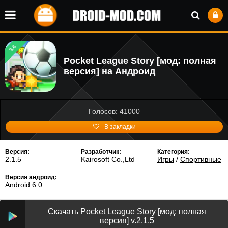
3.6
Pocket League Story [мод: полная
версия] на Андроид
Голосов: 41000
В закладки
Версия:
Разработчик:
Категория:
2.1.5
Kairosoft Co.,Ltd
Игры
/
Спортивные
Версия андроид:
Android 6.0
Скачать Pocket League Story [мод: полная
версия] v.2.1.5