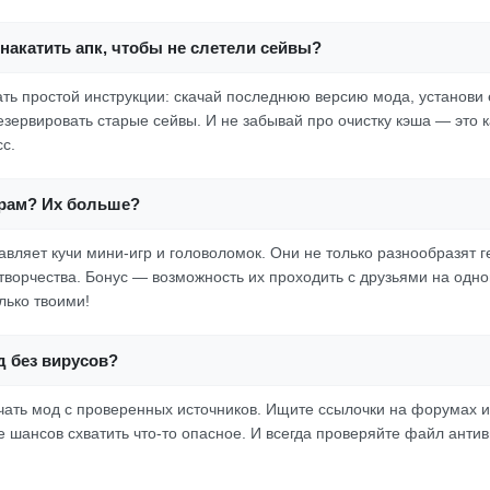
накатить апк, чтобы не слетели сейвы?
ать простой инструкции: скачай последнюю версию мода, установи е
езервировать старые сейвы. И не забывай про очистку кэша — это 
с.
грам? Их больше?
авляет кучи мини-игр и головоломок. Они не только разнообразят г
творчества. Бонус — возможность их проходить с друзьями на одной
лько твоими!
д без вирусов?
ачать мод с проверенных источников. Ищите ссылочки на форумах и
е шансов схватить что-то опасное. И всегда проверяйте файл анти