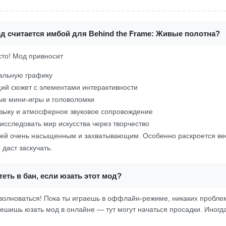
д считается имбой для Behind the Frame: Живые полотна?
осто! Мод привносит
альную графику
ий сюжет с элементами интерактивности
е мини-игры и головоломки
зыку и атмосферное звуковое сопровождение
исследовать мир искусства через творчество
плей очень насыщенным и захватывающим. Особенно раскроется ве
 даст заскучать.
еть в бан, если юзать этот мод?
 волноваться! Пока ты играешь в оффлайн-режиме, никаких проблем
решишь юзать мод в онлайне — тут могут начаться просадки. Иногда