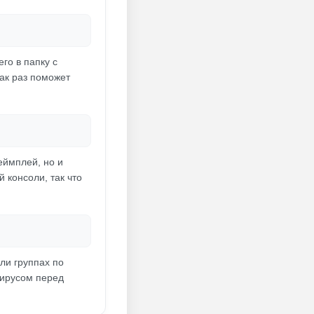
го в папку с
как раз поможет
еймплей, но и
 консоли, так что
ли группах по
вирусом перед