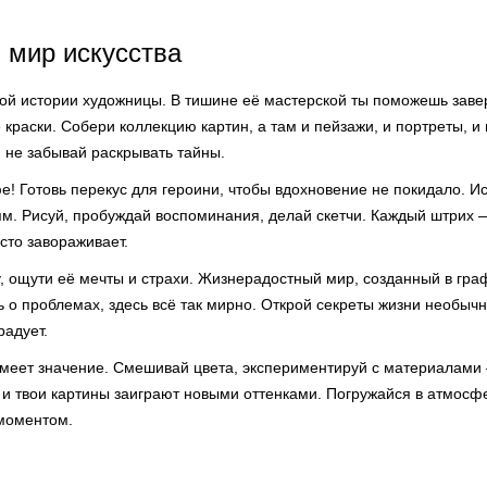
 мир искусства
ой истории художницы. В тишине её мастерской ты поможешь зав
 краски. Собери коллекцию картин, а там и пейзажи, и портреты, 
, не забывай раскрывать тайны.
фе! Готовь перекус для героини, чтобы вдохновение не покидало. 
ям. Рисуй, пробуждай воспоминания, делай скетчи. Каждый штрих —
сто завораживает.
 ощути её мечты и страхи. Жизнерадостный мир, созданный в граф
 о проблемах, здесь всё так мирно. Открой секреты жизни необычн
радует.
имеет значение. Смешивай цвета, экспериментируй с материалами
 и твои картины заиграют новыми оттенками. Погружайся в атмосф
моментом.