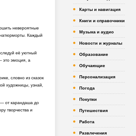
Карты и навигация
Книги и справочники
ершить невероятные
Музыка и аудио
и натюрморты. Каждый
Новости и журналы
Исследуй её уютный
Образование
 это эмоция, а
Обучающие
Персонализация
ике, словно из сказок
ой художницы, узнай,
Погода
Покупки
 — от карандаша до
еру творчества и
Путешествия
Работа
Развлечения