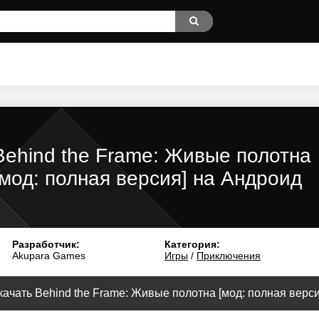
Behind the Frame: Живые полотна
[мод: полная версия] на Андроид
Разработчик:
Категория:
Akupara Games
Игры
/
Приключения
качать Behind the Frame: Живые полотна [мод: полная версия