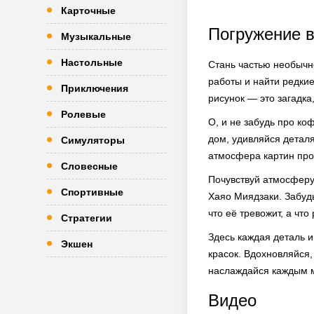
Карточные
Погружение в
Музыкальные
Настольные
Стань частью необычн
работы и найти редкие
Приключения
рисунок — это загадка
Ролевые
О, и не забудь про ко
дом, удивляйся детал
Симуляторы
атмосфера картин про
Словесные
Почувствуй атмосферу,
Спортивные
Хаяо Миядзаки. Забудь
что её тревожит, а что 
Стратегии
Здесь каждая деталь 
Экшен
красок. Вдохновляйся,
наслаждайся каждым 
Видео