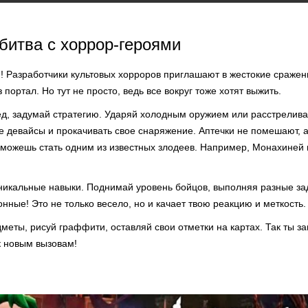
битва с хоррор-героями
н! Разработчики культовых хорроров приглашают в жестокие сражен
 портал. Но тут не просто, ведь все вокруг тоже хотят выжить.
ед, задумай стратегию. Ударяй холодным оружием или расстрелива
е девайсы и прокачивать свое снаряжение. Аптечки не помешают, 
сможешь стать одним из известных злодеев. Например, Монахиней и
никальные навыки. Поднимай уровень бойцов, выполняя разные зад
онные! Это не только весело, но и качает твою реакцию и меткость.
меты, рисуй граффити, оставляй свои отметки на картах. Так ты 
к новым вызовам!