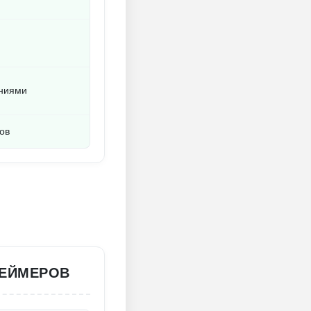
и
ениями
ов
ГЕЙМЕРОВ