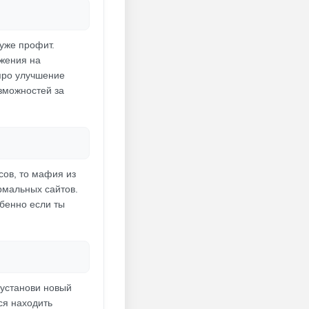
 уже профит.
ажения на
про улучшение
зможностей за
сов, то мафия из
рмальных сайтов.
обенно если ты
 установи новый
ся находить