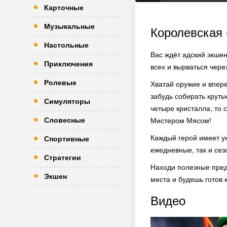
Карточные
Музыкальные
Королевская 
Настольные
Вас ждёт адский экше
Приключения
всех и вырваться через
Ролевые
Хватай оружие и впер
забудь собирать круты
Симуляторы
четыре кристалла, то 
Словесные
Мистером Мясом!
Каждый герой имеет у
Спортивные
ежедневные, так и сез
Стратегии
Находи полезные пред
Экшен
места и будешь готов 
Видео