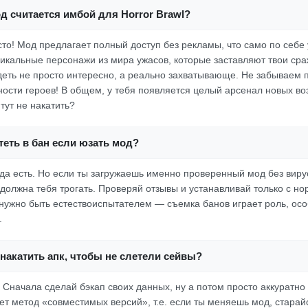
д считается имбой для Horror Brawl?
осто! Мод предлагает полный доступ без рекламы, что само по себе
уникальные персонажи из мира ужасов, которые заставляют твои ср
еть не просто интересно, а реально захватывающе. Не забываем 
ности героев! В общем, у тебя появляется целый арсенал новых во
 тут не накатить?
еть в бан если юзать мод?
гда есть. Но если ты загружаешь именно проверенный мод без виру
 должна тебя трогать. Проверяй отзывы и устанавливай только с но
 нужно быть естествоиспытателем — съемка банов играет роль, ос
.
накатить апк, чтобы не слетели сейвы?
. Сначала сделай бэкап своих данных, ну а потом просто аккуратно
ает метод «совместимых версий», т.е. если ты меняешь мод, старай