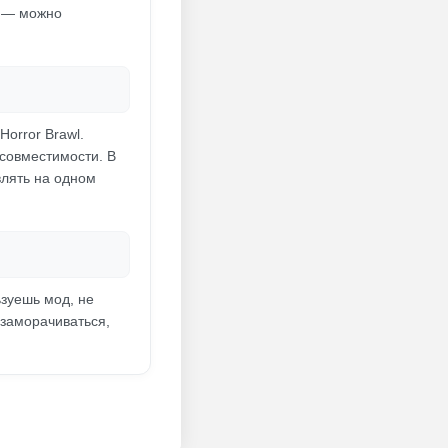
й — можно
orror Brawl.
 совместимости. В
лять на одном
ьзуешь мод, не
 заморачиваться,