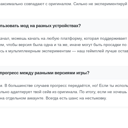
максимально совпадают с оригиналом. Сильно не экспериментиру
льзовать мод на разных устройствах?
скачал, можешь качать на любую платформу, которая поддерживает H
ем, чтобы версия была одна и та же, иначе могут быть просадки по
сь к мультиплеерным экспериментам — наш геймплей лучше остав
 прогресс между разными версиями игры?
м. В большинстве случаев прогресс передаётся, но! Если ты испол
ильно адаптирует твой сейв из оригинала. По итогу, если не хочешь
а отдельном аккаунте. Всегда есть шанс на нестыковку.