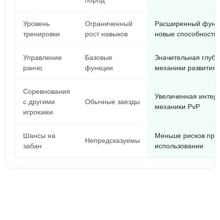
пород
Уровень
Ограниченный
Расширенный функц
тренировки
рост навыков
новые способности
Управление
Базовые
Значительная глуби
ранчо
функции
механики развития
Соревнования
Увеличенная интера
с другими
Обычные заезды
механики PvP
игроками
Шансы на
Меньше рисков при
Непредсказуемы
забан
использовании