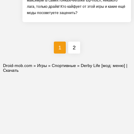
максимум! В самих гонкахFeelslike top-notch, никакого
лага, только драйв! Кто кайфует от этой игры и какие ещё
моды посоветуете заценить?
1
2
Droid-mob.com
»
Игры
»
Спортивные
» Derby Life [мод: меню] |
Скачать