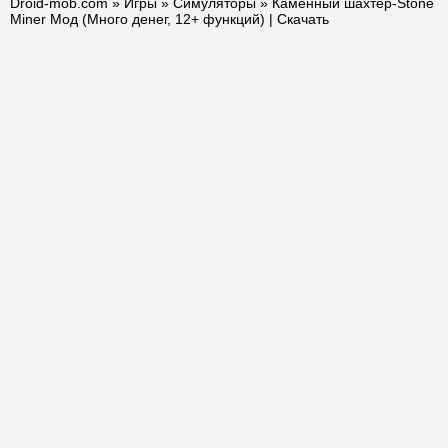
Droid-mob.com
»
Игры
»
Симуляторы
» Каменный шахтер-Stone
Miner Мод (Много денег, 12+ функций) | Скачать