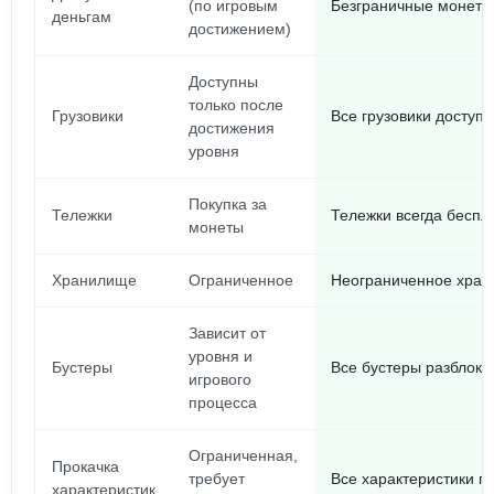
(по игровым
Безграничные монеты
деньгам
достижением)
Доступны
только после
Грузовики
Все грузовики доступн
достижения
уровня
Покупка за
Тележки
Тележки всегда беспл
монеты
Хранилище
Ограниченное
Неограниченное хран
Зависит от
уровня и
Бустеры
Все бустеры разблоки
игрового
процесса
Ограниченная,
Прокачка
требует
Все характеристики п
характеристик