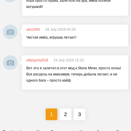
Игра просто пушка, залетело на ура, имба полной
катушкой!
alis1905
26 July 2026 04:20
Чистая имба, игрушка летает!
alfargoniy918
24 July 2026 15:20
Вот это я залетел в этот мод к Stone Miner, просто огонь!
Все ресурсы на максимум, теперь добыча летает, и ни
одного бага – просто кайф.
1
2
3