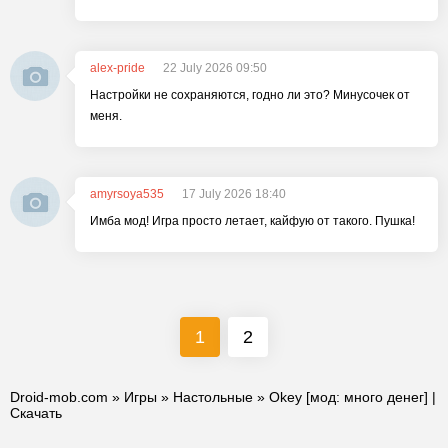
alex-pride
22 July 2026 09:50
Настройки не сохраняются, годно ли это? Минусочек от
меня.
amyrsoya535
17 July 2026 18:40
Имба мод! Игра просто летает, кайфую от такого. Пушка!
1
2
Droid-mob.com
»
Игры
»
Настольные
» Okey [мод: много денег] |
Скачать