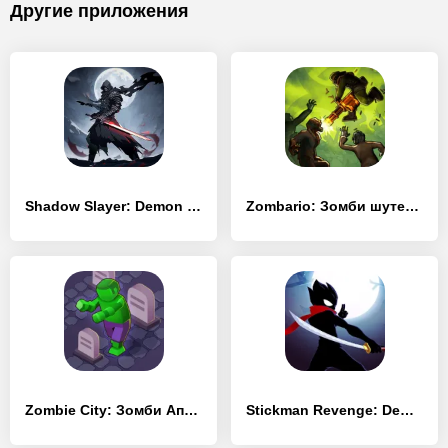
Другие приложения
Shadow Slayer: Demon Hunter
Zombario: Зомби шутер! Останови зомби-апокалипсис
Zombie City: Зомби Апокалипсис
Stickman Revenge: Demon Slayer