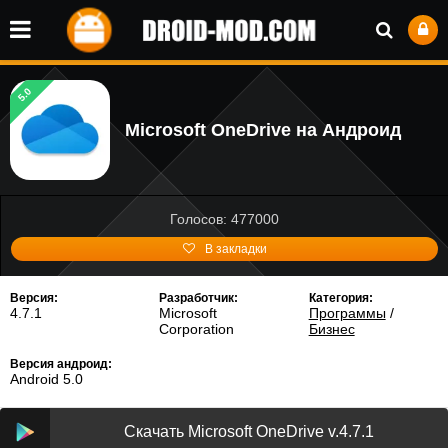
5.0
Microsoft OneDrive на Андроид
Голосов: 477000
В закладки
Версия:
Разработчик:
Категория:
4.7.1
Microsoft
Программы
/
Corporation
Бизнес
Версия андроид:
Android 5.0
Скачать Microsoft OneDrive v.4.7.1