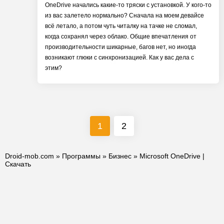
OneDrive начались какие-то тряски с установкой. У кого-то
из вас залетело нормально? Сначала на моем девайсе
всё летало, а потом чуть читалку на тачке не сломал,
когда сохранял через облако. Общие впечатления от
производительности шикарные, багов нет, но иногда
возникают глюки с синхронизацией. Как у вас дела с
этим?
1
2
Droid-mob.com
»
Программы
»
Бизнес
» Microsoft OneDrive |
Скачать