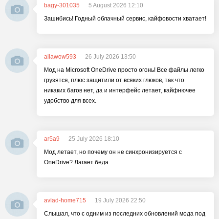
bagy-301035
5 August 2026 12:10
Зашибись! Годный облачный сервис, кайфовости хватает!
allawow593
26 July 2026 13:50
Мод на Microsoft OneDrive просто огонь! Все файлы легко
грузятся, плюс защитили от всяких глюков, так что
никаких багов нет, да и интерфейс летает, кайфнючее
удобство для всех.
ar5a9
25 July 2026 18:10
Мод летает, но почему он не синхронизируется с
OneDrive? Лагает беда.
avlad-home715
19 July 2026 22:50
Слышал, что с одним из последних обновлений мода под