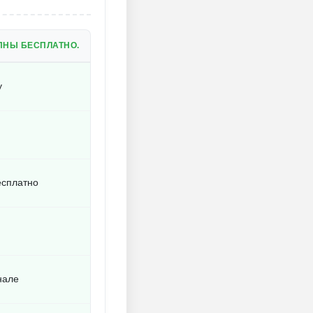
ПНЫ БЕСПЛАТНО.
у
есплатно
нале