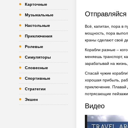
Карточные
Отправляйся
Музыкальные
Настольные
Всё, капитан, пора в п
мощность, пора выпол
Приключения
краны сделают своё де
Ролевые
Корабли разные – кого
меняешь транспорт, ка
Симуляторы
зарабатывай на жизнь
Словесные
Спасай чужие корабли!
Спортивные
хорошая прибыль, рабо
приключение. Плавай д
Стратегии
потрясающие пейзажи
Экшен
Видео