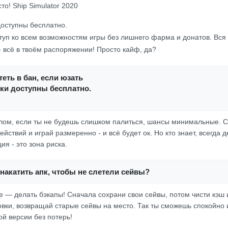
сто! Ship Simulator 2020
доступны бесплатно.
туп ко всем возможностям игры без лишнего фарма и донатов. Вся 
- всё в твоём распоряжении! Просто кайф, да?
еть в бан, если юзать
ки доступны бесплатно.
целом, если ты не будешь слишком палиться, шансы минимальные. С
йствий и играй размеренно - и всё будет ок. Но кто знает, всегда д
я - это зона риска.
накатить апк, чтобы не слетели сейвы?
ое — делать бэкапы! Сначала сохрани свои сейвы, потом чисти кэш
овки, возвращай старые сейвы на место. Так ты сможешь спокойно 
 версии без потерь!