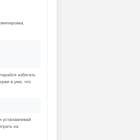
экипировка,
тарайся избегать
ержи в уме, что
 и устанавливай
играть на