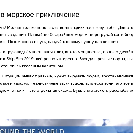
 в морское приключение
уть! Молчит только небо, звуки волн и крики чаек зовут тебя. Двига
нять задания. Плавай по бескрайним морям, перегружай контейнеры
ло. Потом снова в путь, следуй к новому пункту назначения.
-то грузоподъёмность впечатлит, кто-то мощностью, а кто-то дизайн
к в Ship Sim 2019, всё равно интересно. Заходи в разные порты, в
, становись классным капитаном.
 Ситуации бывают разные, нужно выручать людей, восстанавливать
тай и кайфуй. Реалистичные звуки гудков, всплески волн, это всё 
нём, а ночи – это отдельная сказка. Будь внимателен, расслабляй
.