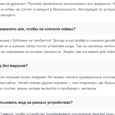
ики не дремлют. Поэтому желательно использовать его аккуратно. 
к и сейвы не слетят, и аккаунт в безопасности. Инструкция по устан
 заходить.
накатить апк, чтобы не слетели сейвы?
анцев с бубнами не требуется! Заходи в настройки и сначала делай
й их в нужную папку после установки мода. Так ты сможешь катать
не переживая за потерю прогресса. Знаем, как это важно для гей
д без вирусов?
ете полным-полно ловушек! Но можно скачать проверенные источни
си-сайты. Читай отзывы других игроков — они подскажут, где безоп
е ссылки, иначе халява выльется в проблемы с железом.
льзовать мод на разных устройствах?
Главное, чтобы устройство поддерживало последнюю версию игры.