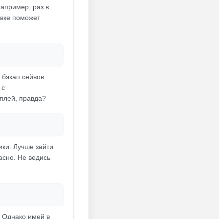
Например, раз в
овке поможет
 бэкап сейвов.
 с
мплей, правда?
ки. Лучше зайти
асно. Не ведись
 Однако имей в