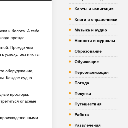
Карты и навигация
Книги и справочники
Музыка и аудио
реки и болота. А тебе
икогда прежде.
Новости и журналы
олной. Прежде чем
Образование
к успеху. Без них ты
Обучающие
ите оборудование,
Персонализация
ны. Каждое судно
Погода
Покупки
одные просторы.
стретиться опасные
Путешествия
Работа
а производственными
Развлечения