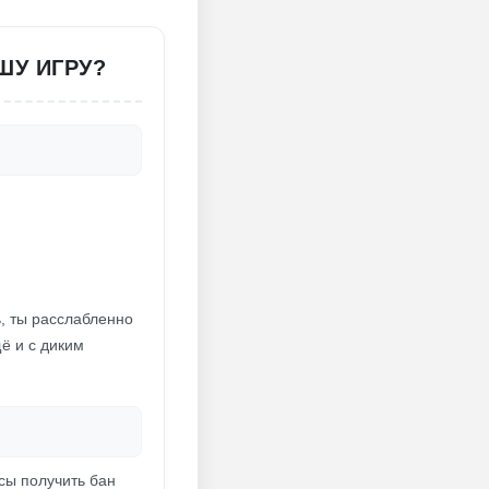
ШУ ИГРУ?
ь, ты расслабленно
ё и с диким
сы получить бан