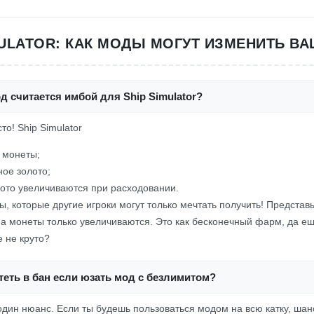
MULATOR: КАК МОДЫ МОГУТ ИЗМЕНИТЬ ВА
д считается имбой для Ship Simulator?
сто! Ship Simulator
 монеты;
ое золото;
ото увеличиваются при расходовании.
ы, которые другие игроки могут только мечтать получить! Представ
а монеты только увеличиваются. Это как бесконечный фарм, да ещ
 не круто?
еть в бан если юзать мод с безлимитом?
 один нюанс. Если ты будешь пользоваться модом на всю катку, шан