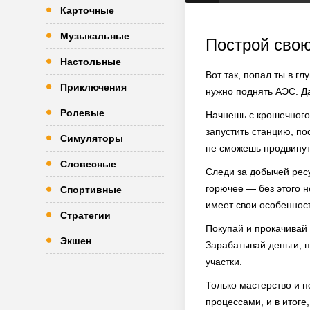
Карточные
Музыкальные
Построй сво
Настольные
Вот так, попал ты в гл
Приключения
нужно поднять АЭС. Да
Ролевые
Начнешь с крошечного 
запустить станцию, по
Симуляторы
не сможешь продвинут
Словесные
Следи за добычей рес
горючее — без этого н
Спортивные
имеет свои особеннос
Стратегии
Покупай и прокачивай
Экшен
Зарабатывай деньги, 
участки.
Только мастерство и 
процессами, и в итоге