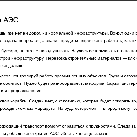
ю АЭС
ушь, где нет ни дорог, ни нормальной инфраструктуры. Вокруг одни 
, задача непростая, а значит, придется впрячься и работать, как н
буксира, но это не повод унывать. Научись использовать его по п
строй инфраструктуру. Перевозка строительных материалов — ключ 
ься дальше.
урсов, контролируй работу промышленных объектов. Грузи и отвоз
е обойтись. Нужно будет разнообразие: платформа, баржи, цистер
ти и предназначение.
 свои корабли. Создай целую флотилию, которая будет покорять в
проходя сложные маршруты. Но будь осторожен — впереди могут в
подходящий транспорт помогут справиться с трудностями. Следи з
, ты добьешься открытия АЭС. Жесть, что еще сказать!