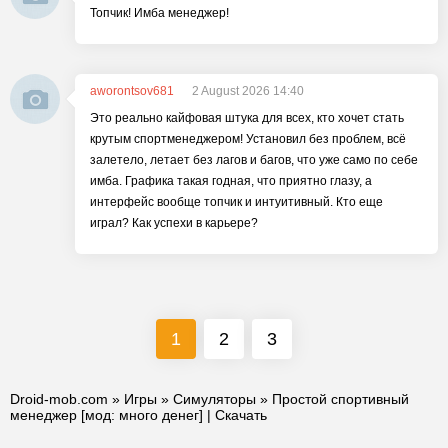
Топчик! Имба менеджер!
aworontsov681
2 August 2026 14:40
Это реально кайфовая штука для всех, кто хочет стать
крутым спортменеджером! Установил без проблем, всё
залетело, летает без лагов и багов, что уже само по себе
имба. Графика такая годная, что приятно глазу, а
интерфейс вообще топчик и интуитивный. Кто еще
играл? Как успехи в карьере?
1
2
3
Droid-mob.com
»
Игры
»
Симуляторы
» Простой спортивный
менеджер [мод: много денег] | Скачать