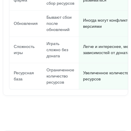
фарма
развиваться
сбор ресурсов
Бывают сбои
Иногда могут конфликтов
Обновления
после
версиями
обновлений
Играть
Сложность
Легче и интереснее, ме
сложно без
игры
зависимостей от доната
доната
Ограниченное
Ресурсная
Увеличенное количеств
количество
база
ресурсов
ресурсов