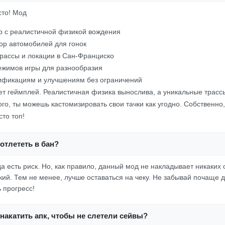
сто! Мод
 с реалистичной физикой вождения
р автомобилей для гонок
рассы и локации в Сан-Франциско
ежимов игры для разнообразия
ификациям и улучшениям без ограничений
ет геймплей. Реалистичная физика вынослива, а уникальные трасс
ого, ты можешь кастомизировать свои тачки как угодно. Собственно,
сто топ!
 отлететь в бан?
да есть риск. Но, как правило, данный мод не накладывает никаких
кий. Тем не менее, лучше оставаться на чеку. Не забывай почаще д
 прогресс!
накатить апк, чтобы не слетели сейвы?