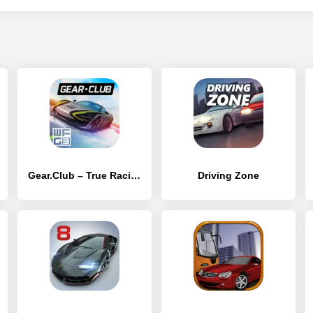
Gear.Club – True Racing
Driving Zone