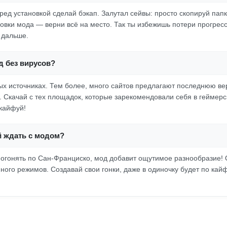
еред установкой сделай бэкап. Залутал сейвы: просто скопируй пап
новки мода — верни всё на место. Так ты избежишь потери прогрес
 дальше.
д без вирусов?
х источниках. Тем более, много сайтов предлагают последнюю ве
. Скачай с тех площадок, которые зарекомендовали себя в геймер
кайфуй!
й ждать с модом?
огонять по Сан-Франциско, мод добавит ощутимое разнообразие! 
много режимов. Создавай свои гонки, даже в одиночку будет по кай