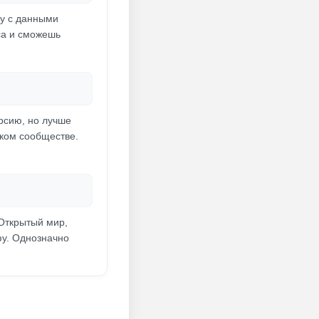
ку с данными
са и сможешь
рсию, но лучше
ском сообществе.
Открытый мир,
фу. Однозначно