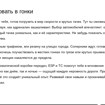
вать в гонки
 тебя, готов погрузить в мир скорости и крутых тачек. Тут ты сможе
твуя, как адреналин зашкаливает. Выбор автомобилей впечатляет:
дый тачка уникальна, как и её характеристики. Не забудь покачать 
ума.
ым трафиком, жги резину на улицах города. Соперники ждут, готов
ахочешь поучаствовать в жестких гонках по грязи или крутых прыжка
 и эмоции накаляются до предела.
оматической коробки передач, ESP и TC помогут тебе в мгновение
но как днём, так и ночью — ощущай каждую неровность дороги. Пр
 это создаёт уникальный опыт. Развивай свои навыки и прокачивай
ках.