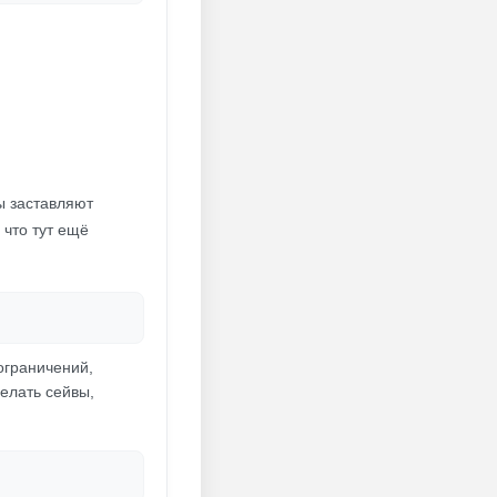
ы заставляют
 что тут ещё
 ограничений,
елать сейвы,