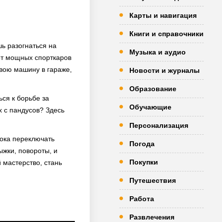
Карты и навигация
Книги и справочники
шь разогнаться на
Музыка и аудио
 от мощных спорткаров
свою машину в гараже,
Новости и журналы
Образование
ься к борьбе за
Обучающие
х с пандусов? Здесь
Персонализация
 ока переключать
Погода
ыжки, повороты, и
Покупки
 мастерство, стань
Путешествия
Работа
Развлечения