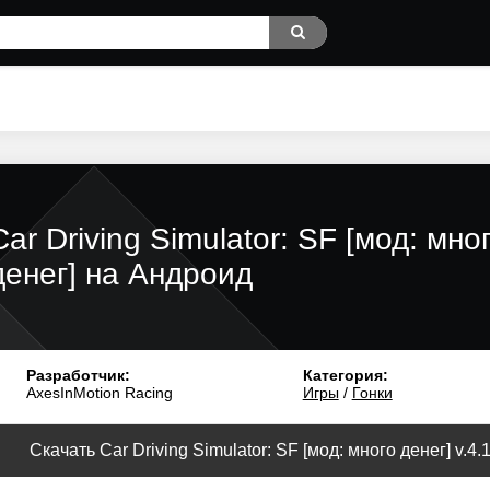
Car Driving Simulator: SF [мод: мно
денег] на Андроид
Разработчик:
Категория:
AxesInMotion Racing
Игры
/
Гонки
Скачать Car Driving Simulator: SF [мод: много денег] v.4.