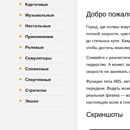
Карточные
Добро пожало
Музыкальные
Настольные
Город, где холмы зовут
полной скорости, чувс
Приключения
до стильных купе. Каж
Ролевые
чтобы достичь максим
Сливайся с реалистичн
Симуляторы
лидерство. А может, з
Словесные
скорости не занимать
Спортивные
Функции типа ABS, авт
передачи. Водить мож
Стратегии
реальная физика — всё
Экшен
настоящим асом в гон
Скриншоты