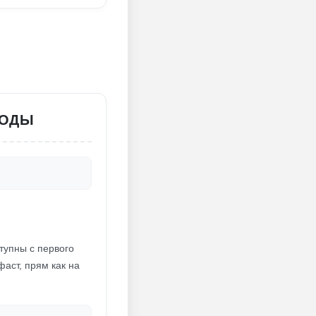
МОДЫ
тупны с первого
фаст, прям как на