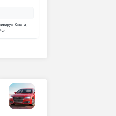
тивирус. Кстати,
йся!