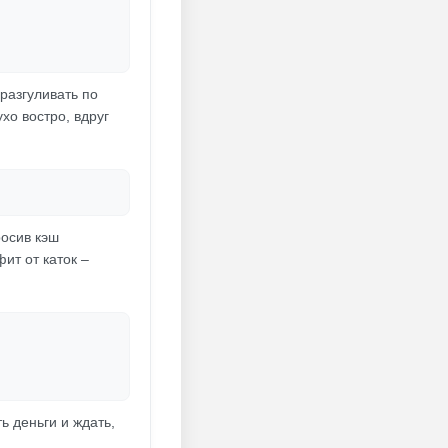
разгуливать по
хо востро, вдруг
росив кэш
ит от каток –
 деньги и ждать,