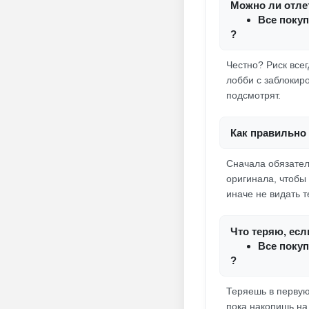
Можно ли отлет
Все покуп
?
Честно? Риск всег
лобби с заблокир
подсмотрят.
Как правильно 
Сначала обязател
оригинала, чтобы
иначе не видать т
Что теряю, есл
Все покуп
?
Теряешь в первую
пока накопишь на 