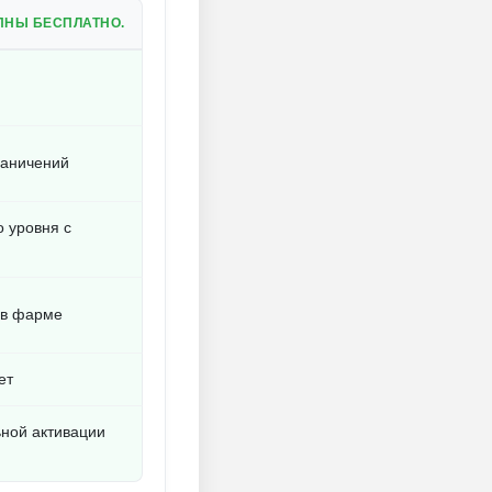
ПНЫ БЕСПЛАТНО.
раничений
 уровня с
 в фарме
ет
ьной активации