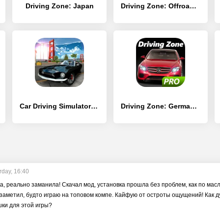
Driving Zone: Japan
Driving Zone: Offroad Lite
Car Driving Simulator: SF
Driving Zone: Germany Pro
rday, 16:40
а, реально заманила! Скачал мод, установка прошла без проблем, как по маслу
 заметил, будто играю на топовом компе. Кайфую от остроты ощущений! Как д
ки для этой игры?