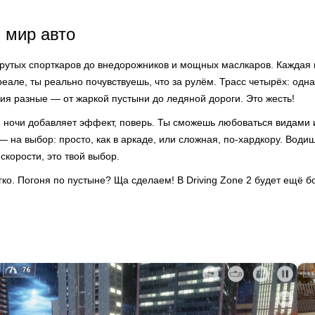
 мир авто
т крутых спорткаров до внедорожников и мощных маслкаров. Кажда
реале, ты реально почувствуешь, что за рулём. Трасс четырёх: одна
ия разные — от жаркой пустыни до ледяной дороги. Это жесть!
 ночи добавляет эффект, поверь. Ты сможешь любоваться видами и
 на выбор: просто, как в аркаде, или сложная, по-хардкору. Води
скорости, это твой выбор.
ко. Погоня по пустыне? Ща сделаем! В Driving Zone 2 будет ещё 