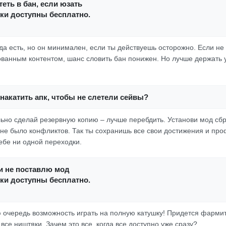
еть в бан, если юзать
ки доступны бесплатно.
да есть, но он минимален, если ты действуешь осторожно. Если не 
ованным контентом, шанс словить бан понижен. Но лучше держать у
накатить апк, чтобы не слетели сейвы?
ьно сделай резервную копию – лучше перебдить. Установи мод сб
 не было конфликтов. Так ты сохранишь все свои достижения и проф
ебе ни одной переходки.
и не поставлю мод
ки доступны бесплатно.
 очередь возможность играть на полную катушку! Придется фармить
все ништяки. Зачем это все, когда все доступно уже сразу?