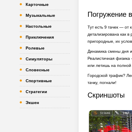
Карточные
Погружение в
Музыкальные
Настольные
Тут есть 9 тачек — о
детализирована как в 
Приключения
пригородные, их услов
Ролевые
Динамика смены дня и
Реалистичная физика —
Симуляторы
или летишь на полной 
Словесные
Городской трафик? Лег
Спортивные
тачку, погнали!
Стратегии
Скриншоты
Экшен