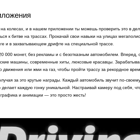
иложения
а колесах, и в нашем приложении ты можешь проверить это в деле
вься к битве на трассах. Прокачай свои навыки на улицах мегаполи
оге и в захватывающем дрифте на специальной трассе.
 20 000 монет, без рекламы и с безотказным автомобилем. Вперед, 
еские машины, современные хиты, люксовые красавцы. Зарабатывай
го движения или жми на газ, чтобы пройти трассу за рекордное врем
лучая за это крутые награды. Каждый автомобиль звучит по-своем
 делает каждую гонку уникальной. Настраивай камеру под себя, чт
 графика и анимации — это просто жесть!