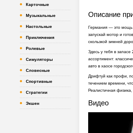
Карточные
Описание пр
Музыкальные
Настольные
Германия — это мощь н
запускай мотор и гото
Приключения
скользкой зимней дор
Ролевые
Здесь у тебя в запасе
ассортимент: классич
Симуляторы
авто в хаосе городско
Словесные
Дрифтуй как профи, по
Спортивные
течением времени, что
Реалистичная физика,
Стратегии
Видео
Экшен