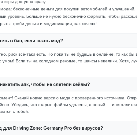
я игры доступна сразу.
мода: бесконечные деньги для покупки автомобилей и улучшений.
вый уровень. Больше не нужно бесконечно фармить, чтобы раскоше
ткрыты, греби деньги и модификации, как хочешь!
еть в бан, если юзать мод?
но, риск всё-таки есть. Но пока ты не будешь в онлайне, то как бы
с умом! Если ты на холодном режиме, то шансы невелики. Хотя, лу
накатить апк, чтобы не слетели сейвы?
момент! Скачай новую версию мода с проверенного источника. Отк
ейвов. Убедись, что старые файлы удалены, а новый — инсталлится
аются с тобой.
д для Driving Zone: Germany Pro без вирусов?