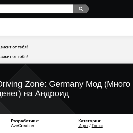
висит от тебя!
висит от тебя!
Driving Zone: Germany Мод (Много
денег) на Андроид
Разработчик:
Категория:
AveCreation
Игры
/
Гонки