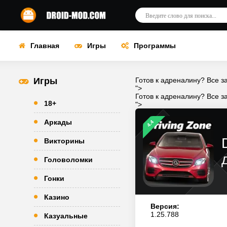
Главная
Игры
Программы
Игры
Готов к адреналину? Все за
">
Готов к адреналину? Все за
18+
">
Аркады
4.4
Викторины
Головоломки
Гонки
Казино
Версия:
1.25.788
Казуальные