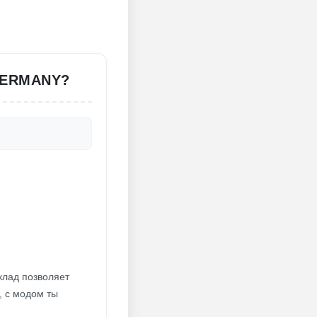
GERMANY?
клад позволяет
, с модом ты