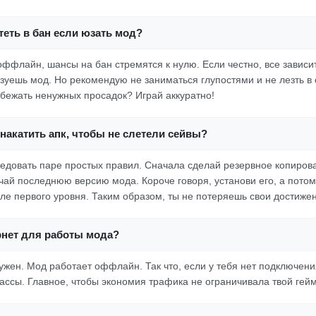
еть в бан если юзать мод?
ффлайн, шансы на бан стремятся к нулю. Если честно, все зависит 
зуешь мод. Но рекомендую не заниматься глупостями и не лезть в
бежать ненужных просадок? Играй аккуратно!
накатить апк, чтобы не слетели сейвы?
следовать паре простых правил. Сначала сделай резервное копиров
ачай последнюю версию мода. Короче говоря, установи его, а потом
ле первого уровня. Таким образом, ты не потеряешь свои достиже
рнет для работы мода?
ужен. Мод работает оффлайн. Так что, если у тебя нет подключени
рассы. Главное, чтобы экономия трафика не ограничивала твой гей