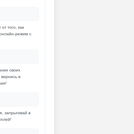
от того, как
 онлайн-режим с
ание своих
 вернись в
ния!
я, запрыгивай в
мплей!