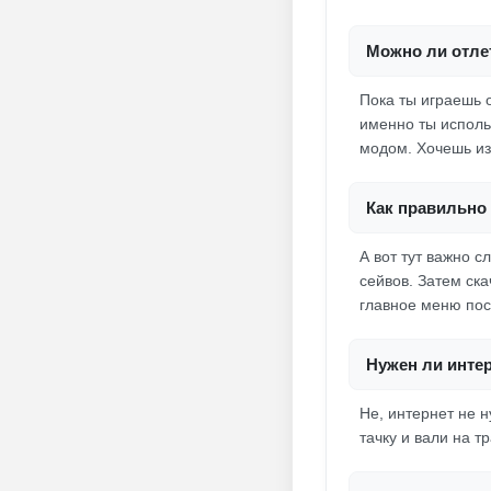
Можно ли отлет
Пока ты играешь о
именно ты исполь
модом. Хочешь из
Как правильно 
А вот тут важно 
сейвов. Затем ск
главное меню пос
Нужен ли инте
Не, интернет не н
тачку и вали на т