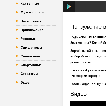
Карточные
Музыкальные
Настольные
Погружение в
Приключения
Будь уличным гонщиком
Ролевые
Звук мотора? Класс! Ди
Симуляторы
Зарабатывай очки, жми 
Словесные
выбирай ту, что подх
реалистичные.
Спортивные
Гоняй на 4 уникальных
Стратегии
"Немецкий городок" — 
Экшен
Готов к адреналину? В
Видео