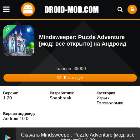
4.3
Mindsweeper: Puzzle Adventure
[мод: всё открыто] на Андроид
Голосов: 39000
В закладки
Версия:
Разработчик:
Категория:
1.20
Snapbreak
Игры
/
Головоломки
Версия андроид:
Android 10.0
Скачать Mindsweeper: Puzzle Adventure [мод: всё