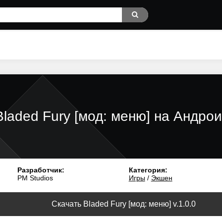
Bladed Fury [мод: меню] на Андро
Разработчик:
Категория:
PM Studios
Игры
/
Экшен
Скачать Bladed Fury [мод: меню] v.1.0.0