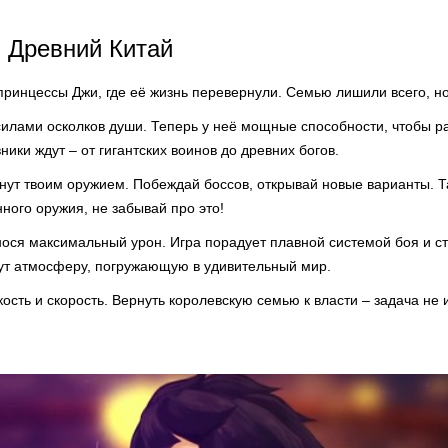
 Древний Китай
ринцессы Джи, где её жизнь перевернули. Семью лишили всего, но
силами осколков души. Теперь у неё мощные способности, чтобы ра
ики ждут – от гигантских воинов до древних богов.
нут твоим оружием. Побеждай боссов, открывай новые варианты. Т
ного оружия, не забывай про это!
нося максимальный урон. Игра порадует плавной системой боя и с
дут атмосферу, погружающую в удивительный мир.
ость и скорость. Вернуть королевскую семью к власти – задача не и