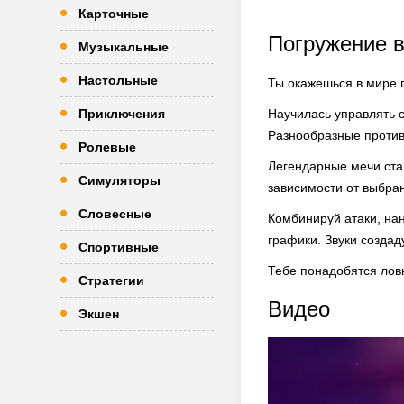
Карточные
Погружение в
Музыкальные
Настольные
Ты окажешься в мире п
Приключения
Научилась управлять 
Разнообразные противн
Ролевые
Легендарные мечи ста
Симуляторы
зависимости от выбран
Словесные
Комбинируй атаки, на
графики. Звуки созда
Спортивные
Тебе понадобятся ловк
Стратегии
Видео
Экшен