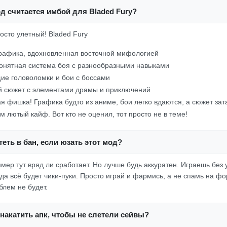
д считается имбой для Bladed Fury?
росто улетный! Bladed Fury
рафика, вдохновленная восточной мифологией
онятная система боя с разнообразными навыками
е головоломки и бои с боссами
 сюжет с элементами драмы и приключений
я фишка! Графика будто из аниме, бои легко вдаются, а сюжет зата
м лютый кайф. Вот кто не оценил, тот просто не в теме!
еть в бан, если юзать этот мод?
ммер тут вряд ли сработает. Но лучше будь аккуратен. Играешь бе
гда всё будет чики-пуки. Просто играй и фармись, а не спамь на ф
блем не будет.
накатить апк, чтобы не слетели сейвы?