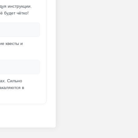
дуя инструкции.
ё будет чётко!
ие квесты и
ках. Сильно
акаляются в