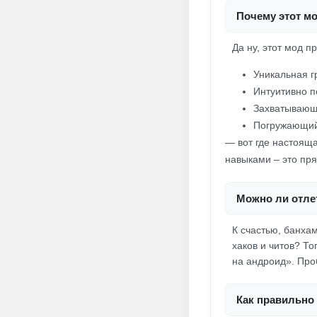
Почему этот мо
Да ну, этот мод п
Уникальная г
Интуитивно п
Захватывающи
Погружающий
— вот где настояща
навыками – это пря
Можно ли отлет
К счастью, банха
хаков и читов? То
на андроид». Про
Как правильно 