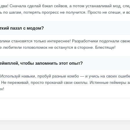
 два! Сначала сделай бэкап сейвов, а потом устанавливай мод, сле
 по шагам, потерять прогресс не получится. Просто не спеши, и вс
ткий паззл с модом?
злики становятся только интереснее! Разработчики подогнали свеж
се любители головоломок не останутся в стороне. Блестяще!
еймплей, чтобы запомнить этот опыт?
! Используй навыки, пробуй разные комбо — и учись на своих ошиб
Не переживай, просто прокачай свои скиллы. Истинные геймеры з
х!