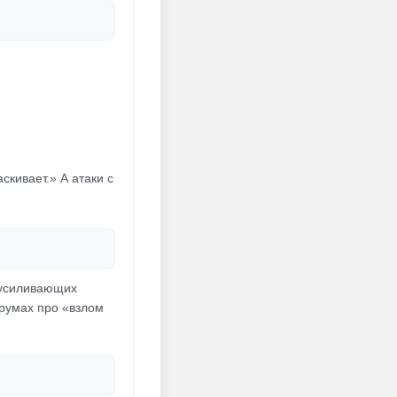
скивает.» А атаки с
з усиливающих
орумах про «взлом